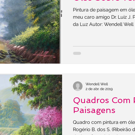
Pintura de paisagem em óle
meu caro amigo Dr. Luiz J. P. (Chap
da Luz Autor: Wendell Well
Wendell Well
2 de abr. de 2019
Quadros Com P
Paisagens
Quadro com pintura em óleo
Rogério B. dos S. (Ribeirão das 