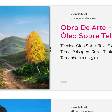
wendellwell
31 de ago. de 2020
Obra De Arte 
Óleo Sobre Te
Técnica: Óleo Sobre Tela. Es
Tema: Paisagem Rural. Títul
Tamanho: 1 x 0,75 m
wendellwell
18 de jul. de 2020