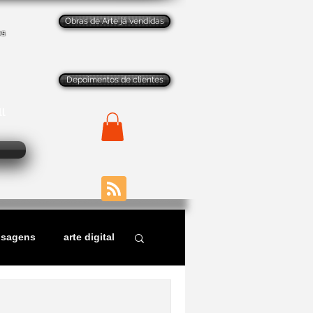
Obras de Arte já vendidas
os
Depoimentos de clientes
ll
isagens
arte digital