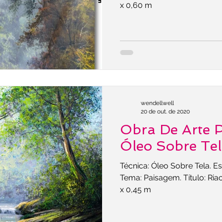
x 0,60 m
wendellwell
20 de out. de 2020
Obra De Arte 
Óleo Sobre Te
Técnica: Óleo Sobre Tela. Es
Tema: Paisagem. Título: Ri
x 0,45 m