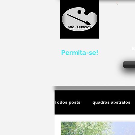
B
Permita-se!
Todos posts
quadros abstratos
quadros de marinhas
escul