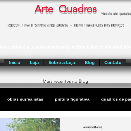
Arte Quadros
Venda de quadr
PARCELE EM 5 VEZES SEM JUROS - FRETE INCLUSO NO PREÇO
em-vindo(a) a loja de quadros do Artista Plástico Wendell We
Início
Loja
Sobre a Loja
Blog
Contato
Mais recentes no Blog
obras surrealistas
pintura figurativa
quadros de pa
turas
wendellwell