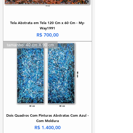
Tela Abstrata em Tela 120 Cm x 60 Cm - My-
Way1991
Preço
R$ 700,00
tamanho: 40 cm X 90 cm
Dois Quadros Com Pinturas Abstratas Com Azul -
Com Moldura
Preço
R$ 1.400,00