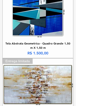
Tela Abstrata Geometrica - Quadro Grande 1,50
m X 1,50 m
Preço
R$ 1.500,00
Entrega limitada