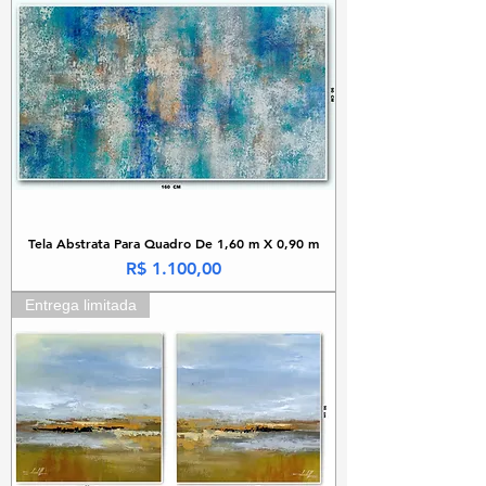
Tela Abstrata Para Quadro De 1,60 m X 0,90 m
Preço
R$ 1.100,00
Entrega limitada