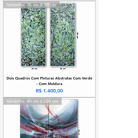
tamanho: 35 cm X 90 cm
Dois Quadros Com Pinturas Abstratas Com Verde
- Com Moldura
Preço
R$ 1.400,00
tamanho: 45 cm x 100 cm