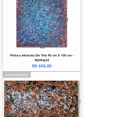
Pintura Abstrata Em Tela 90 cm X 100 cm -
MyWay32
Preço
R$ 650,00
sem moldura