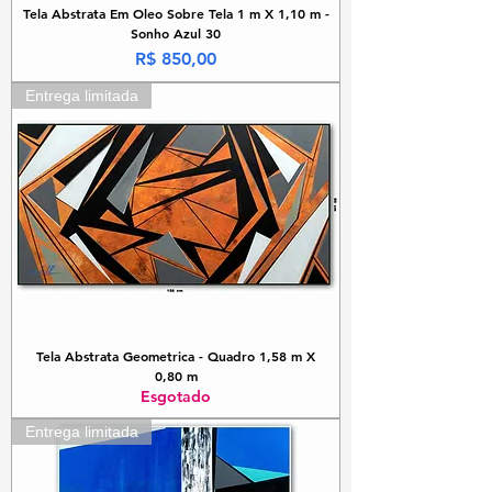
Tela Abstrata Em Oleo Sobre Tela 1 m X 1,10 m -
Sonho Azul 30
Preço
R$ 850,00
Entrega limitada
Tela Abstrata Geometrica - Quadro 1,58 m X
0,80 m
Esgotado
Entrega limitada