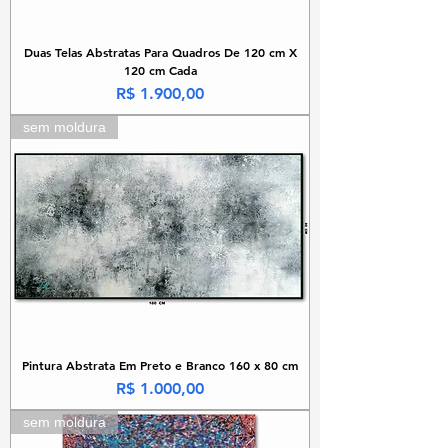
Duas Telas Abstratas Para Quadros De 120 cm X
120 cm Cada
Preço
R$ 1.900,00
sem moldura
Pintura Abstrata Em Preto e Branco 160 x 80 cm
Preço
R$ 1.000,00
sem moldura