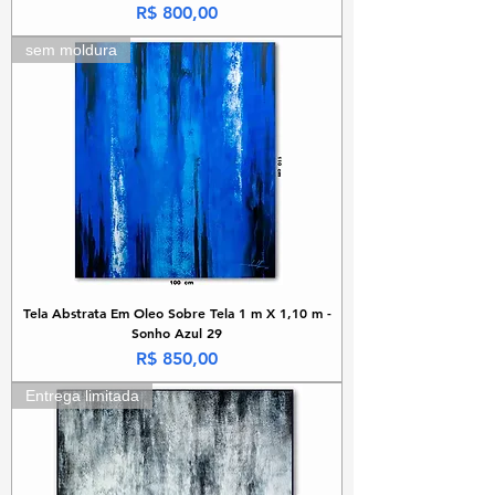
Preço
R$ 800,00
sem moldura
Tela Abstrata Em Oleo Sobre Tela 1 m X 1,10 m -
Sonho Azul 29
Preço
R$ 850,00
Entrega limitada