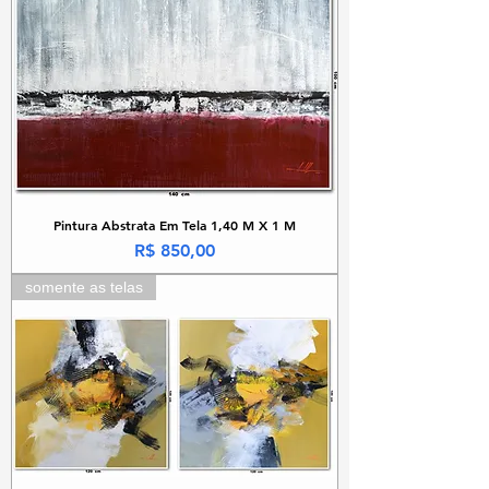
Pintura Abstrata Em Tela 1,40 M X 1 M
Preço
R$ 850,00
somente as telas