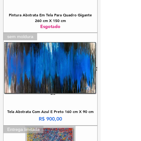
Pintura Abstrata Em Tela Para Quadro Gigante
260 cm X 150 cm
Esgotado
sem moldura
Tela Abstrata Com Azul E Preto 160 cm X 90 cm
Preço
R$ 900,00
Entrega limitada