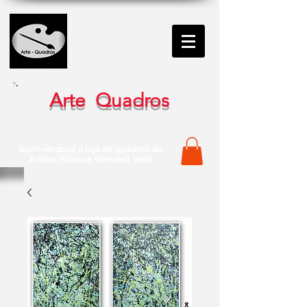
Arte Quadros
Bem-vindo(a) a loja de quadros do
Artista Plástico Wendell Well