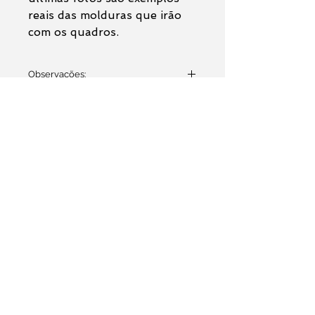
reais das molduras que irão
com os quadros.
Observações:
O anúncio se trata da venda das
pinturas originais
com moldura
caixa alta
preta ou
branca (como nas duas últimas
Formulário de contato
fotos do anúncio).
Nome *
Os quadros chegam prontos
para serem pendurados em
E-mail *
vossa parede.
O envio é feito dentro de umas
Assunto
48 horas (
pois assim que a
compra é realizada eu
providenciarei a emolduração
).