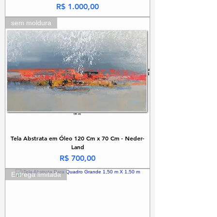
Preço
R$ 1.000,00
sem moldura
Tela Abstrata em Óleo 120 Cm x 70 Cm - Neder-
Land
Preço
R$ 700,00
Entrega limitada