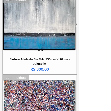
sem moldura
Pintura Abstrata Em Tela 130 cm X 90 cm -
AlluBelle
Preço
R$ 800,00
sem moldura