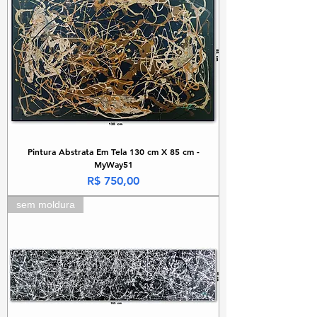
Pintura Abstrata Em Tela 130 cm X 85 cm -
MyWay51
Preço
R$ 750,00
sem moldura