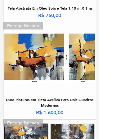
Tela Abstrata Em Oleo Sobre Tela 1,10 m X 1 m
Preço
R$ 750,00
Entrega limitada
Duas Pinturas em Tinta Acrílica Para Dois Quadros
Modernos
Preço
R$ 1.600,00
Entrega limitada