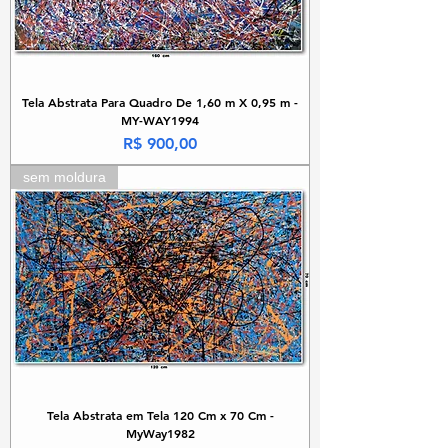
Tela Abstrata Para Quadro De 1,60 m X 0,95 m -
MY-WAY1994
Preço
R$ 900,00
sem moldura
Tela Abstrata em Tela 120 Cm x 70 Cm -
MyWay1982