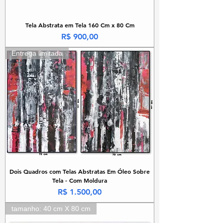
Tela Abstrata em Tela 160 Cm x 80 Cm
Preço
R$ 900,00
Entrega limitada
Dois Quadros com Telas Abstratas Em Óleo Sobre
Tela - Com Moldura
Preço
R$ 1.500,00
tamanho: 40 cm X 80 cm