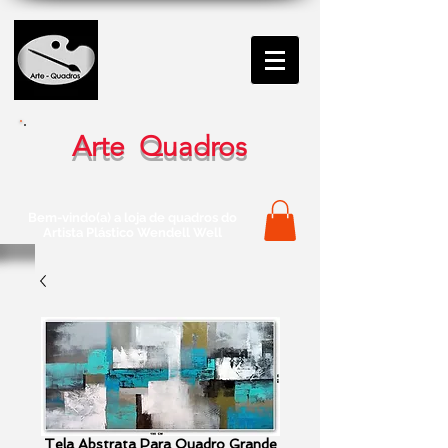
Arte Quadros
Bem-vindo(a) a loja de quadros do
Artista Plástico Wendell Well
Tela Abstrata Para Quadro Grande