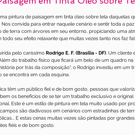
Paisagem em Tinta Óleo sobre Te
ma pintura de paisagem em tinta óleo sobre tela daquelas 
 Nos convida para entrar naquele cenário e sentir toda a paz
de terra com árvores em seu entorno, propiciando uma at
odo seu efeito relaxante que muitas vezes tanto nos faz fal
uirida pelo caríssimo 
Rodrigo E. F. (Brasília - DF)
. Um cliente 
 Além do trabalho físico que ficará um belo de um quadro na 
história por trás da composição", o Rodrigo investiu em um 
o se encontra em cada esquina.
ica têm um público fiel e de bom gosto, pessoas que valori
bem os benefícios de se ter um trabalho exclusivo e original 
sional. Este é um estilo de pintura em tela muito usado por pro
 campos são dadivosos em cenários com estradinhas de terra
licas... E estas cenas muitas vezes são pintadas por grandes a
tes fiéis e de bom gosto.