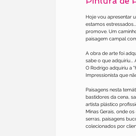
Pintura de 
Hoje vou apresentar u
estamos estressados...
promove. Um caminho 
paisagem campal com t
A obra de arte foi adq
sabe o que adquiriu...
O Rodrigo adquiriu a "
Impressionista que nã
Paisagens nesta temát
bastidores da cena, sa
artista plástico profis
Minas Gerais, onde os
serras, paisagens bucó
colecionados por clien