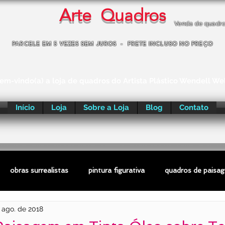
Arte Quadros
Venda de quadr
PARCELE EM 5 VEZES SEM JUROS - FRETE INCLUSO NO PREÇO
em-vindo(a) a loja de quadros do Artista Plástico Wendell We
Início
Loja
Sobre a Loja
Blog
Contato
obras surrealistas
pintura figurativa
quadros de paisa
 ago. de 2018
ras