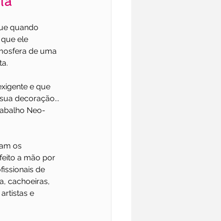
la
que quando 
 que ele 
mosfera de uma 
ta.
exigente e que 
sua decoração... 
trabalho Neo-
zam os 
feito a mão por 
fissionais de 
, cachoeiras, 
rtistas e 