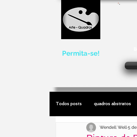
B
Permita-se!
Todos posts
quadros abstratos
Wendell Well
5 de
quadros de marinhas
escultu