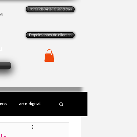
Obras de Arte já vendidas
os
Depoimentos de clientes
ll
gens
arte digital