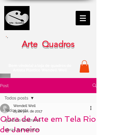
Arte Quadros
Bem-vindo(a) a loja de quadros do
Artista Plástico Wendell Well
Post
Todos posts
Wendell Well
Todos posts
25 de jan. de 2017
Obra de Arte em Tela Rio
quadros abstratos
de Janeiro
obras surrealistas