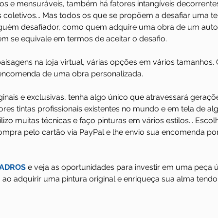
cos e mensuráveis, também há fatores intangíveis decorrente
s coletivos... Mas todos os que se propõem a desafiar uma t
lguém desafiador, como quem adquire uma obra de um auto
m se equivale em termos de aceitar o desafio.
aisagens na loja virtual, várias opções em vários tamanhos.
encomenda de uma obra personalizada. 
iginais e exclusivas, tenha algo único que atravessará geraçõ
res tintas profissionais existentes no mundo e em tela de al
ilizo muitas técnicas e faço pinturas em vários estilos... Escol
ompra pelo cartão via PayPal e lhe envio sua encomenda po
UADROS
 e veja as oportunidades para investir em uma peça 
 ao adquirir uma pintura original e enriqueça sua alma tendo