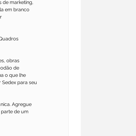
s de marketing, 
ela em branco 
r 
 Quadros 
es, obras 
godão de 
ha o que lhe 
r Sedex para seu 
única. Agregue 
 parte de um 