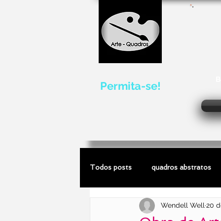
B
Permita-se!
Todos posts
quadros abstratos
Wendell Well
20 d
quadros de marinhas
escultu