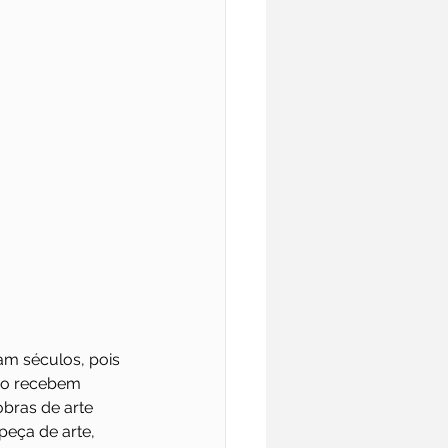
am séculos, pois 
ão recebem 
obras de arte 
peça de arte, 