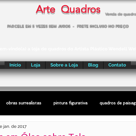
Arte Quadros
Venda de quadr
PARCELE EM 5 VEZES SEM JUROS - FRETE INCLUSO NO PREÇO
em-vindo(a) a loja de quadros do Artista Plástico Wendell We
Início
Loja
Sobre a Loja
Blog
Contato
obras surrealistas
pintura figurativa
quadros de paisa
e jan. de 2017
ras