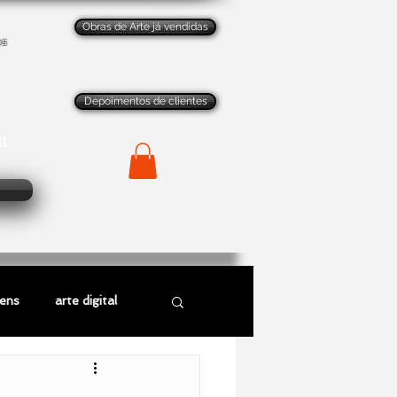
Obras de Arte já vendidas
os
Depoimentos de clientes
ll
gens
arte digital