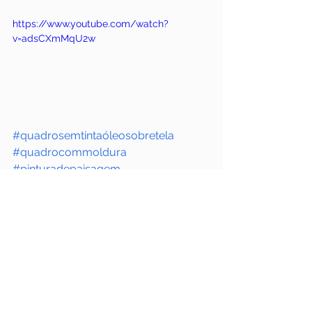
https://www.youtube.com/watch?
v=adsCXmMqU2w
#quadrosemtintaóleosobretela
#quadrocommoldura
#pinturadepaisagem
#quadroscompaisagensdoRiodeJanei
ro
quadros de paisagens