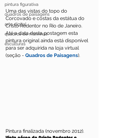
pintura figurativa
Uma das vistas do topo do 
quadros de paisagens
Corcovado e costas da estátua do 
arte digital
Cristo Redentor no Rio de Janeiro.
Até a data desta postagem esta 
quadros de marinhas
pintura original ainda está disponível 
esculturas
para ser adquirida na loja virtual 
(seção - 
Quadros de Paisagens
).
Pintura finalizada (novembro 2012).