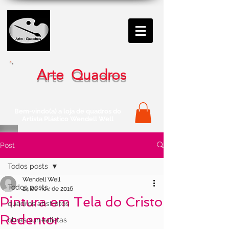
Arte Quadros
Bem-vindo(a) a loja de quadros do
Artista Plástico Wendell Well
Post
Todos posts
Wendell Well
Todos posts
24 de nov. de 2016
Pintura em Tela do Cristo
quadros abstratos
Redentor
obras surrealistas