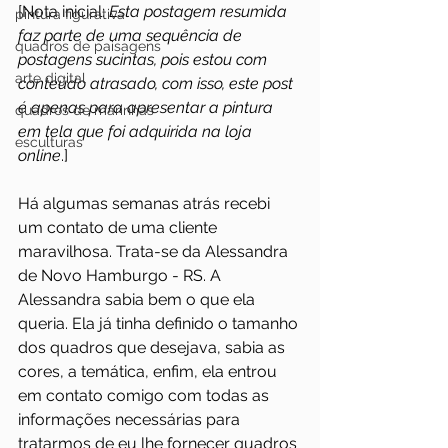
[Nota inicial: 
Esta postagem resumida 
pintura figurativa
faz parte de uma sequência de 
quadros de paisagens
postagens sucintas, pois estou com 
arte digital
conteúdo atrasado, com isso, este post 
é apenas para apresentar a pintura 
quadros de marinhas
em tela que foi adquirida na loja 
esculturas
online
.]
Há algumas semanas atrás recebi 
um contato de uma cliente 
maravilhosa. Trata-se da Alessandra 
de Novo Hamburgo - RS. A 
Alessandra sabia bem o que ela 
queria. Ela já tinha definido o tamanho 
dos quadros que desejava, sabia as 
cores, a temática, enfim, ela entrou 
em contato comigo com todas as 
informações necessárias para 
tratarmos de eu lhe fornecer quadros 