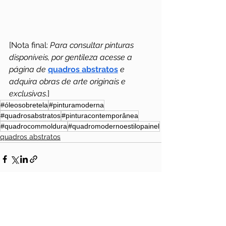
[Nota final: 
Para consultar pinturas 
disponíveis, por gentileza acesse a 
página de 
quadros abstratos
 e 
adquira obras de arte originais e 
exclusivas
.]
#óleosobretela
#pinturamoderna
#quadrosabstratos
#pinturacontemporânea
#quadrocommoldura
#quadromodernoestilopainel
quadros abstratos
Ver tudo
Posts recentes