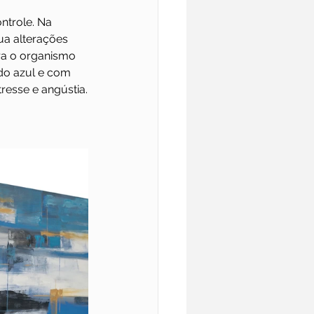
ntrole. Na 
ua alterações 
ra o organismo 
do azul e com 
resse e angústia.