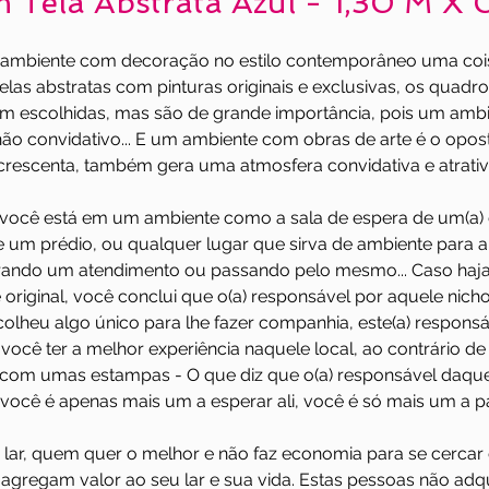
Tela Abstrata Azul - 1,30 M X
ambiente com decoração no estilo contemporâneo uma coi
elas abstratas com pinturas originais e exclusivas, os quadr
em escolhidas, mas são de grande importância, pois um amb
 e não convidativo... E um ambiente com obras de arte é o opos
acrescenta, também gera uma atmosfera convidativa e atrativ
ocê está em um ambiente como a sala de espera de um(a) d
de um prédio, ou qualquer lugar que sirva de ambiente para 
rando um atendimento ou passando pelo mesmo... Caso haj
original, você conclui que o(a) responsável por aquele nicho
colheu algo único para lhe fazer companhia, este(a) respons
você ter a melhor experiência naquele local, ao contrário de 
 com umas estampas - O que diz que o(a) responsável daqu
você é apenas mais um a esperar ali, você é só mais um a pas
ar, quem quer o melhor e não faz economia para se cercar d
agregam valor ao seu lar e sua vida. Estas pessoas não adq