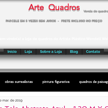
Arte Quadros
Venda de quadr
PARCELE EM 5 VEZES SEM JUROS - FRETE INCLUSO NO PREÇO
em-vindo(a) a loja de quadros do Artista Plástico Wendell We
Início
Loja
Sobre a Loja
Blog
Contato
obras surrealistas
pintura figurativa
quadros de paisa
e mar. de 2019
ras