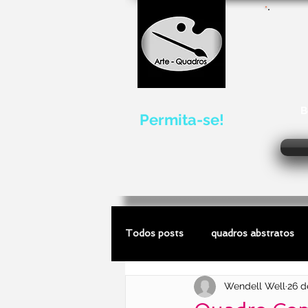
B
Permita-se!
Todos posts
quadros abstratos
Wendell Well
26 d
quadros de marinhas
escultu