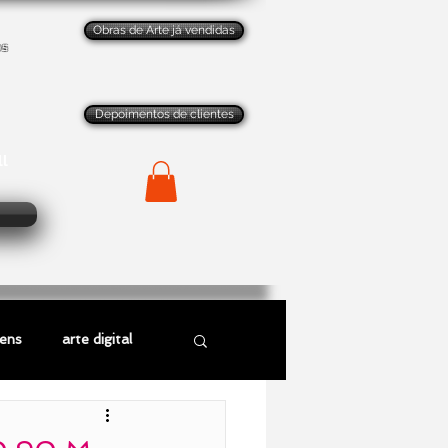
Obras de Arte já vendidas
os
Depoimentos de clientes
ll
gens
arte digital