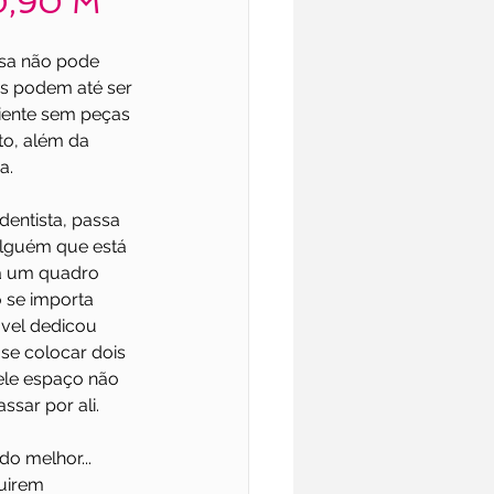
 0,90 M
sa não pode 
os podem até ser 
iente sem peças 
to, além da 
a.
entista, passa 
alguém que está 
a um quadro 
 se importa 
ável dedicou 
se colocar dois 
ele espaço não 
sar por ali.
o melhor... 
uirem 