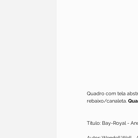
Quadro com tela abstr
rebaixo/canaleta. 
Quad
Título: Bay-Royal - Ano
Autor: Wendell Well - A