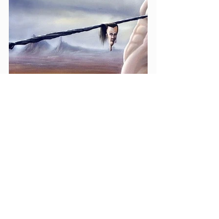
https://www.youtube.com/watch?
v=BGEo5oC2lpM