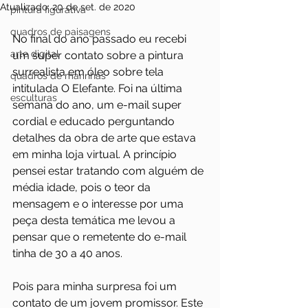
Atualizado:
20 de set. de 2020
pintura figurativa
quadros de paisagens
No final do ano passado eu recebi 
arte digital
um super contato sobre a pintura 
surrealista em óleo sobre tela 
quadros de marinhas
intitulada O Elefante. Foi na última 
esculturas
semana do ano, um e-mail super 
cordial e educado perguntando 
detalhes da obra de arte que estava 
em minha loja virtual. A princípio 
pensei estar tratando com alguém de 
média idade, pois o teor da 
mensagem e o interesse por uma 
peça desta temática me levou a 
pensar que o remetente do e-mail 
tinha de 30 a 40 anos.
Pois para minha surpresa foi um 
contato de um jovem promissor. Este 