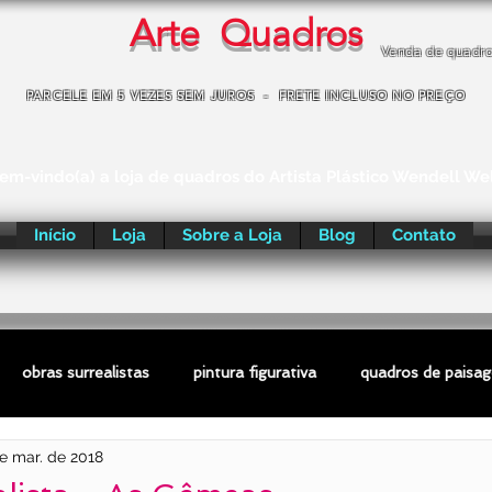
Arte Quadros
Venda de quadr
PARCELE EM 5 VEZES SEM JUROS - FRETE INCLUSO NO PREÇO
em-vindo(a) a loja de quadros do Artista Plástico Wendell We
Início
Loja
Sobre a Loja
Blog
Contato
obras surrealistas
pintura figurativa
quadros de paisa
e mar. de 2018
ras