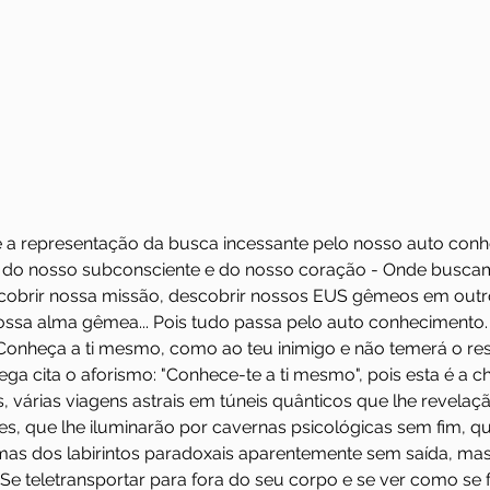
 a representação da busca incessante pelo nosso auto conh
or do nosso subconsciente e do nosso coração - Onde buscam
scobrir nossa missão, descobrir nossos EUS gêmeos em outr
nossa alma gêmea... Pois tudo passa pelo auto conhecimento. 
 "Conheça a ti mesmo, como ao teu inimigo e não temerá o res
grega cita o aforismo: "Conhece-te a ti mesmo", pois esta é a 
s, várias viagens astrais em túneis quânticos que lhe revelaç
s, que lhe iluminarão por cavernas psicológicas sem fim, qu
mas dos labirintos paradoxais aparentemente sem saída, mas
Se teletransportar para fora do seu corpo e se ver como se