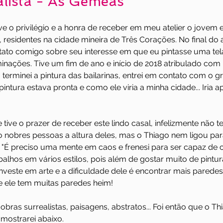
lista - As Gêmeas
ive o privilégio e a honra de receber em meu atelier o jovem 
a, residentes na cidade mineira de Três Corações. No final do
ato comigo sobre seu interesse em que eu pintasse uma tela
nações. Tive um fim de ano e início de 2018 atribulado com
terminei a pintura das bailarinas, entrei em contato com o 
ntura estava pronta e como ele viria a minha cidade... Iria ap
ive o prazer de receber este lindo casal, infelizmente não te
o nobres pessoas a altura deles, mas o Thiago nem ligou para
 "É preciso uma mente em caos e frenesi para ser capaz de c
balhos em vários estilos, pois além de gostar muito de pintura 
nveste em arte e a dificuldade dele é encontrar mais paredes
ue ele tem muitas paredes heim!
bras surrealistas, paisagens, abstratos... Foi então que o Thi
mostrarei abaixo.