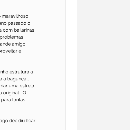
e maravilhoso 
 ano passado o 
 com bailarinas 
 problemas 
grande amigo 
roveitar e 
nho estrutura a 
 a bagunça... 
riar uma estrela 
original... O 
 para tantas 
ago decidiu ficar 