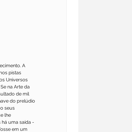
ecimento. A 
os pistas 
os Universos 
Se na Arte da 
ultado de mil 
chave do prelúdio 
ão seus 
e lhe 
 há uma saída - 
 fosse em um 