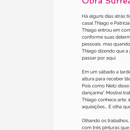
Obra Surrea
Há alguns dias atrás t
casal Thiago e Patríci
Thiago entrou em cont
conforme suas determi
pessoais, mas quando 
Thiago dizendo que a pi
passar por aqui.
Em um sábado a tarde t
altura para receber tã
Pois como Nietz disse:
dançarina". Mostrei tra
Thiago conhece arte, i
aquisições... E olha q
Olhando os trabalhos, o
com três pinturas que 