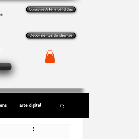
Obras de Arte já vendidas
os
Depoimentos de clientes
ll
gens
arte digital