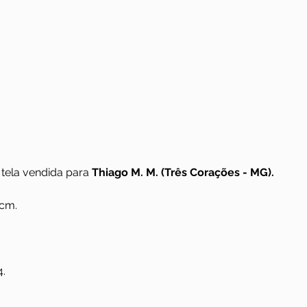
tela vendida para 
Thiago M. M. (Três Corações - MG).
 cm.
4.