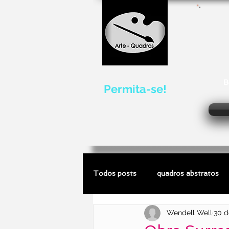
B
Permita-se!
Todos posts
quadros abstratos
Wendell Well
30 d
quadros de marinhas
escultu