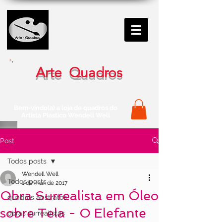
Arte Quadros
Bem-vindo(a) a loja de quadros do
Artista Plástico Wendell Well
Post
Todos posts
Wendell Well
Todos posts
1 de mar. de 2017
Obra Surrealista em Óleo
quadros abstratos
sobre Tela - O Elefante
obras surrealistas