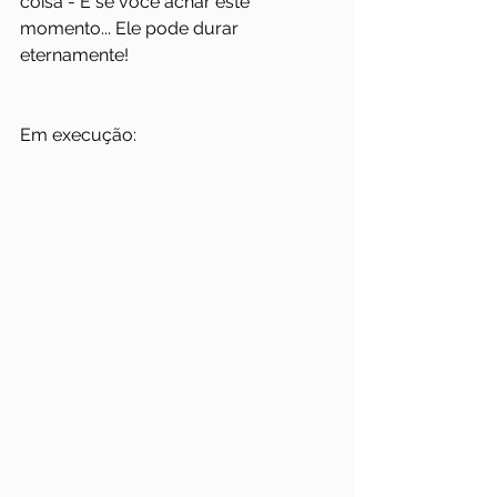
coisa - E se você achar este 
momento... Ele pode durar 
eternamente!
Em execução: