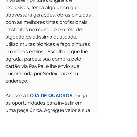
Invista em pinturas originais e 
exclusivas, tenha algo único que 
atravessará gerações, obras pintadas 
com as melhores tintas profissionais 
existentes no mundo e em tela de 
algodão de altíssima qualidade, 
utilizo muitas técnicas e faço pinturas 
em vários estilos... Escolha o que lhe 
agrada, parcele sua compra pelo 
cartão via PayPal e lhe envio sua 
encomenda por Sedex para seu 
endereço.
Acesse a 
LOJA DE QUADROS
 e veja 
as oportunidades para investir em 
uma peça única. Agregue valor à sua 
decoração ao adquirir uma pintura 
original e enriqueça sua alma tendo 
parte de um artista.