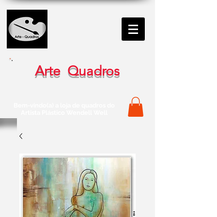
Arte Quadros
Bem-vindo(a) a loja de quadros do
Artista Plástico Wendell Well