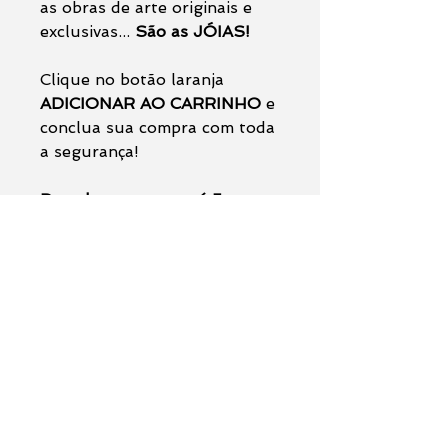
as obras de arte originais e
exclusivas...
São as JÓIAS!
Clique no botão laranja
ADICIONAR AO CARRINHO
e
conclua sua compra com toda
a segurança!
Parcelamento em até 5 vezes
sem juros no cartão - Frete
grátis!
Na primeira foto deste
anúncio é uma foto da área
total da pintura.
Observações:
O anúncio se trata da venda da