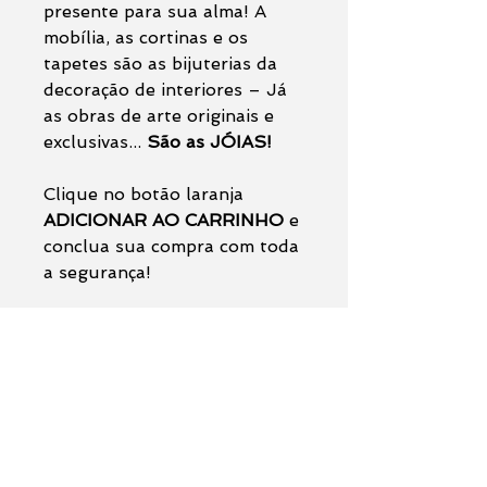
presente para sua alma! A
mobília, as cortinas e os
tapetes são as bijuterias da
decoração de interiores – Já
as obras de arte originais e
exclusivas...
São as JÓIAS!
Clique no botão laranja
ADICIONAR AO CARRINHO
e
conclua sua compra com toda
a segurança!
Parcelamento em até 5 vezes
sem juros no cartão - Frete
grátis!
Para assistir um pequeno
vídeo desta pintura no
youtube... Clique aqui!
(o