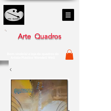
Arte Quadros
Bem-vindo(a) a loja de quadros do
Artista Plástico Wendell Well