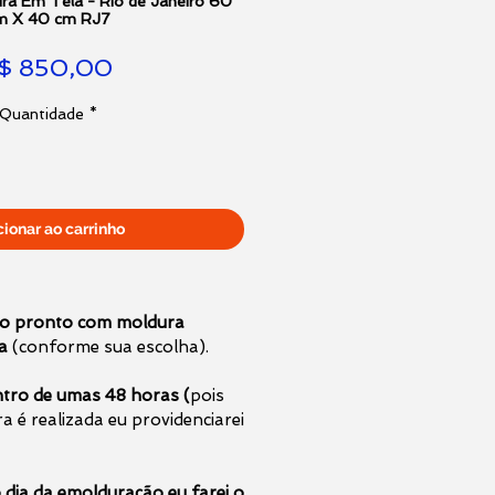
ra Em Tela - Rio de Janeiro 60
m X 40 cm RJ7
Preço
$ 850,00
Quantidade
*
cionar ao carrinho
do pronto com moldura
da
(conforme sua escolha).
entro de umas 48 horas (
pois
 é realizada eu providenciarei
 dia da emolduração eu farei o