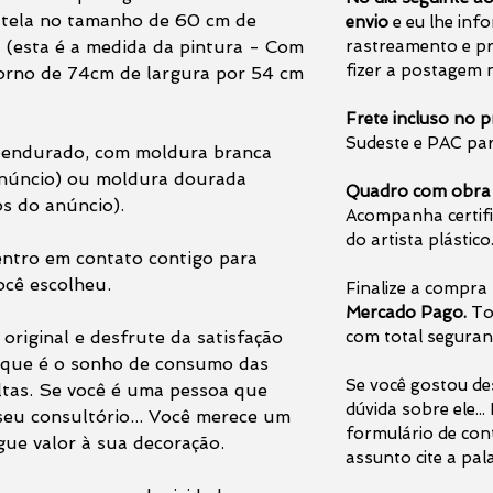
e tela no tamanho de 60 cm de
envio
e eu lhe inf
 (esta é a medida da pintura - Com
rastreamento e pr
fizer a postagem n
orno de 74cm de largura por 54 cm
Frete incluso no 
Sudeste e PAC par
 pendurado, com moldura branca
 anúncio) ou moldura dourada
Quadro com obra de
os do anúncio).
Acompanha certifi
do artista plástico
entro em contato contigo para
ocê escolheu.
Finalize a compra
Mercado Pago.
To
original e desfrute da satisfação
com total seguran
o que é o sonho de consumo das
Se você gostou de
ltas. Se você é uma pessoa que
dúvida sobre ele..
 seu consultório... Você merece um
formulário de con
ue valor à sua decoração.
assunto cite a pal