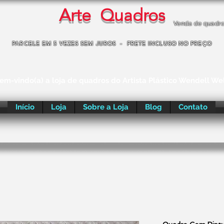
Arte Quadros
Venda de quadr
PARCELE EM 5 VEZES SEM JUROS - FRETE INCLUSO NO PREÇO
em-vindo(a) a loja de quadros do Artista Plástico Wendell We
Início
Loja
Sobre a Loja
Blog
Contato