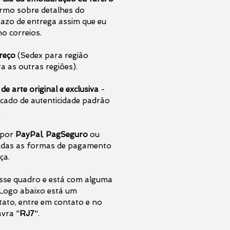
ormo sobre detalhes do
azo de entrega assim que eu
o correios.
preço
(Sedex para região
a as outras regiões).
 arte original e exclusiva
-
cado de autenticidade padrão
.
 por
PayPal
,
PagSeguro
ou
das as formas de pagamento
ça.
sse quadro e está com alguma
. Logo abaixo está um
tato, entre em contato e no
avra "
RJ7
".