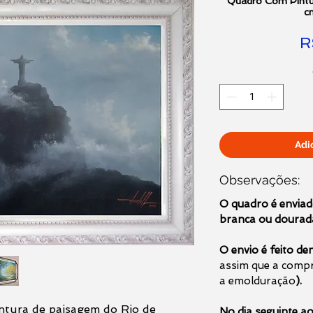
Quadro Com Pintu
c
R
Adi
Observações:
O quadro é envia
branca ou doura
O envio é feito d
assim que a compra
a emolduração
).
ntura de paisagem do Rio de
No dia seguinte ao