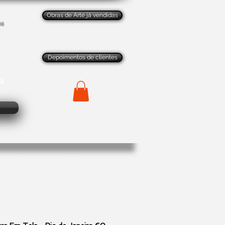
Obras de Arte já vendidas
os
Depoimentos de clientes
ll