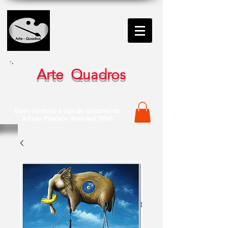
Arte Quadros
Bem-vindo(a) a loja de quadros do
Artista Plástico Wendell Well