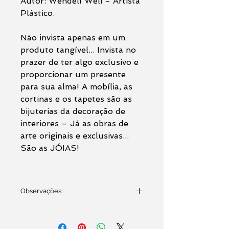
Autor: Wendell Well - Artista
Plástico.
Não invista apenas em um
produto tangível... Invista no
prazer de ter algo exclusivo e
proporcionar um presente
para sua alma! A mobília, as
cortinas e os tapetes são as
bijuterias da decoração de
interiores – Já as obras de
arte originais e exclusivas...
São as JÓIAS!
Observações:
O anúncio se trata da venda da
pintura original
com moldura