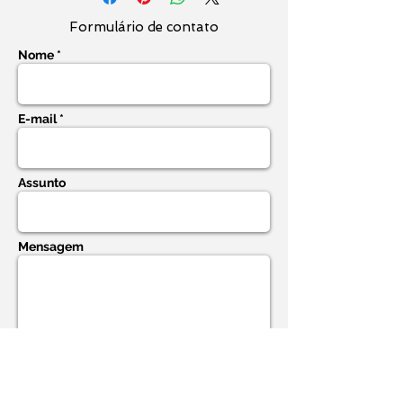
caixa alta
branca ou preta (caso
prefira).
Formulário de contato
Nome *
O quadro chega pronto
para ser
pendurado em vossa parede.
E-mail *
O envio é feito dentro de umas
48 horas (
pois assim que a
compra é realizada eu
Assunto
providenciarei a emolduração
).
No dia seguinte ao dia da
emolduração eu farei o envio
e
Mensagem
eu lhe informo sobre detalhes
do rastreamento e prazo de
entrega assim que eu fizer a
postagem no correios.
Tela pintada com tintas de
primeira linha profissional, para
ambientes de alto padrão e