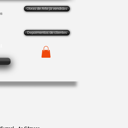
Obras de Arte já vendidas
os
Depoimentos de clientes
ll