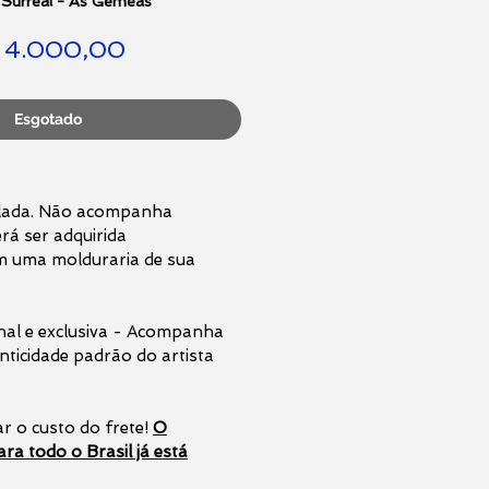
 Surreal - As Gêmeas
Preço
 4.000,00
Esgotado
olada. Não acompanha
rá ser adquirida
m uma molduraria de sua
inal e exclusiva - Acompanha
enticidade padrão do artista
r o custo do frete!
O
ra todo o Brasil já está