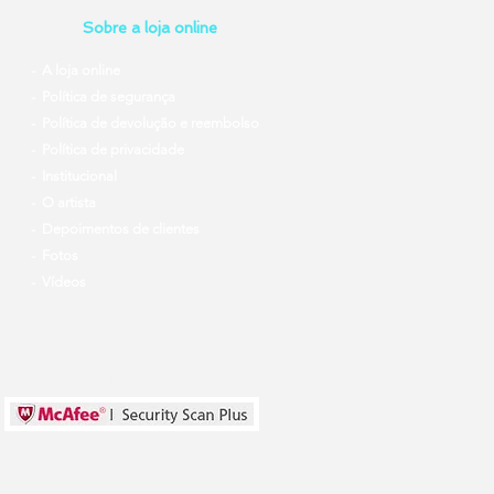
Sobre a loja online
- A loja online
- Política de segurança
- Política de devolução e reembolso
- Política de privacidade
- Institucional
- O artista
- Depoimentos de clientes
- Fotos
- Vídeos
Site Seguro