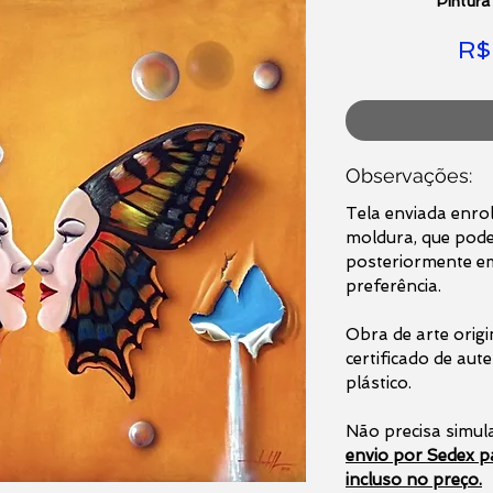
Pintura
R$
Observações:
Tela enviada enr
moldura, que pode
posteriormente e
preferência.
Obra de arte orig
certificado de aut
plástico.
Não precisa simula
envio por Sedex pa
incluso no preço.