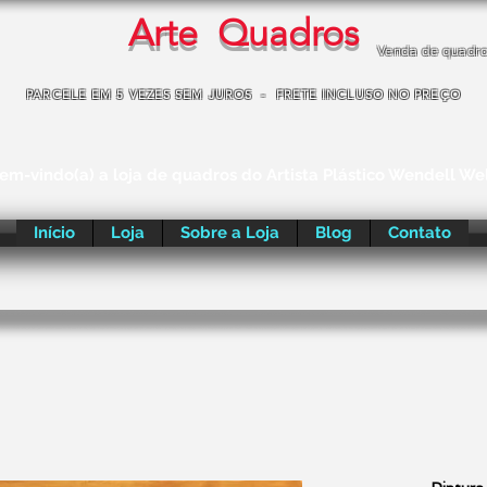
Arte Quadros
Venda de quadr
PARCELE EM 5 VEZES SEM JUROS - FRETE INCLUSO NO PREÇO
em-vindo(a) a loja de quadros do Artista Plástico Wendell We
Início
Loja
Sobre a Loja
Blog
Contato