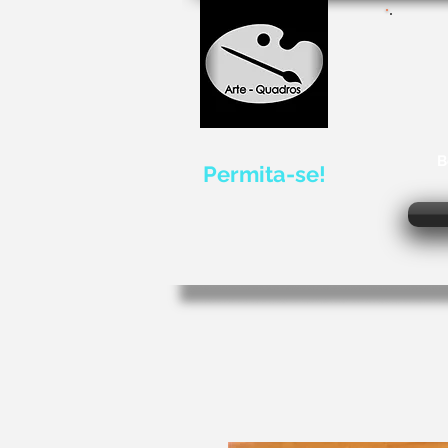
B
Permita-se!