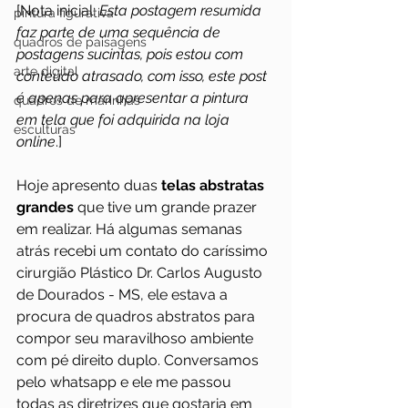
[Nota inicial: 
Esta postagem resumida 
pintura figurativa
faz parte de uma sequência de 
quadros de paisagens
postagens sucintas, pois estou com 
arte digital
conteúdo atrasado, com isso, este post 
é apenas para apresentar a pintura 
quadros de marinhas
em tela que foi adquirida na loja 
esculturas
online
.]
Hoje apresento duas 
telas abstratas 
grandes
 que tive um grande prazer 
em realizar. Há algumas semanas 
atrás recebi um contato do caríssimo 
cirurgião Plástico Dr. Carlos Augusto 
de Dourados - MS, ele estava a 
procura de quadros abstratos para 
compor seu maravilhoso ambiente 
com pé direito duplo. Conversamos 
pelo whatsapp e ele me passou 
todas as diretrizes que gostaria em 