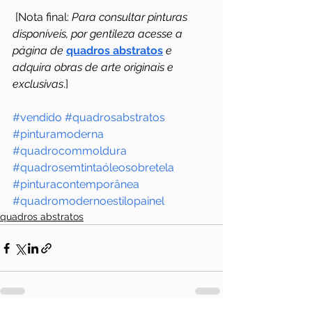
 [Nota final: 
Para consultar pinturas 
disponíveis, por gentileza acesse a 
página de 
quadros abstratos
 e 
adquira obras de arte originais e 
exclusivas
.]
#vendido
#quadrosabstratos
#pinturamoderna
#quadrocommoldura
#quadrosemtintaóleosobretela
#pinturacontemporânea
#quadromodernoestilopainel
quadros abstratos