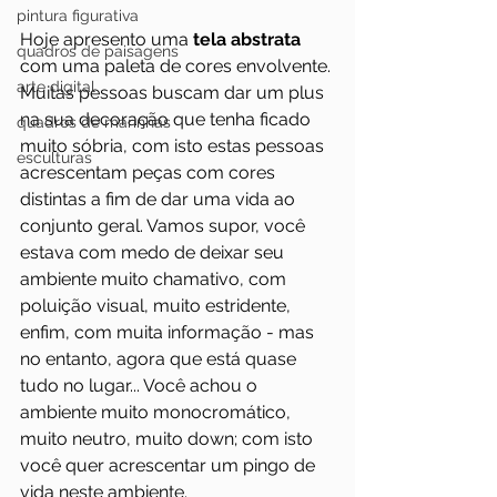
pintura figurativa
Hoje apresento uma 
tela abstrata
quadros de paisagens
com uma paleta de cores envolvente. 
arte digital
Muitas pessoas buscam dar um plus 
na sua decoração que tenha ficado 
quadros de marinhas
muito sóbria, com isto estas pessoas 
esculturas
acrescentam peças com cores 
distintas a fim de dar uma vida ao 
conjunto geral. Vamos supor, você 
estava com medo de deixar seu 
ambiente muito chamativo, com 
poluição visual, muito estridente, 
enfim, com muita informação - mas 
no entanto, agora que está quase 
tudo no lugar... Você achou o 
ambiente muito monocromático, 
muito neutro, muito down; com isto 
você quer acrescentar um pingo de 
vida neste ambiente.